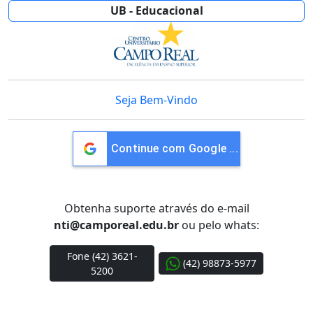
UB - Educacional
Seja Bem-Vindo
Sign in wi
Obtenha suporte através do e-mail
nti@camporeal.edu.br
ou pelo whats:
Fone (42) 3621-
(42) 98873-5977
5200